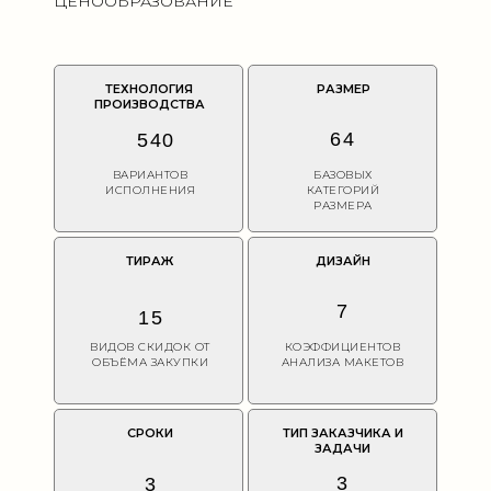
ЦЕНООБРАЗОВАНИЕ
ТЕХНОЛОГИЯ
РАЗМЕР
ПРОИЗВОДСТВА
64
540
ВАРИАНТОВ
БАЗОВЫХ
ИСПОЛНЕНИЯ
КАТЕГОРИЙ
РАЗМЕРА
ПЕРЕКЛЕЙКИ
ТИРАЖ
ДИЗАЙН
+7 (495) 960-10-65
7
15
zakaz@perekleyki.ru
ВИДОВ СКИДОК ОТ
КОЭФФИЦИЕНТОВ
написать в МAX
ОБЪЁМА ЗАКУПКИ
АНАЛИЗА МАКЕТОВ
СРОКИ
ТИП ЗАКАЗЧИКА И
© 2026 | ООО «ЦВЕТ СОЛНЦА»
ЗАДАЧИ
ИНН 5009125035
3
3